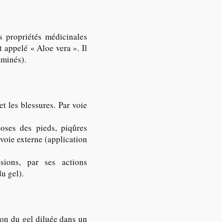
s propriétés médicinales
t appelé « Aloe vera ». Il
aminés).
t les blessures. Par voie
coses des pieds, piqûres
 voie externe (application
usions, par ses actions
u gel).
tion du gel diluée dans un