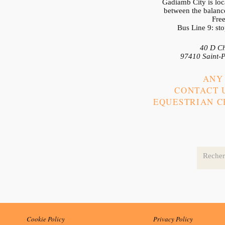
Gadiamb City is loca
between the balance
Free
Bus Line 9: st
40 D Ch
97410 Saint-P
ANY
CONTACT U
EQUESTRIAN CE
Cookie Policy
Privacy Policy