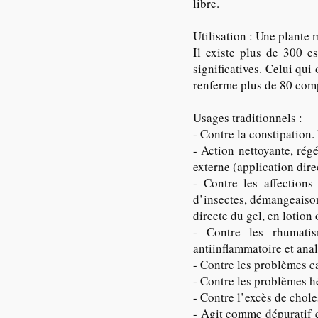
libre.
Utilisation : Une plante 
Il existe plus de 300 e
significatives. Celui qui
renferme plus de 80 comp
Usages traditionnels :
- Contre la constipation. 
- Action nettoyante, rég
externe (application dir
- Contre les affections
d’insectes, démangeaisons
directe du gel, en lotion
- Contre les rhumatism
antiinflammatoire et anal
- Contre les problèmes ca
- Contre les problèmes hé
- Contre l’excès de chole
- Agit comme dépuratif et