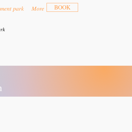
BOOK
ment park
More
ark
n