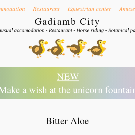
mmodation
Restaurant
Equestrian center
Amuse
Gadiamb City
usual accomodation - Restaurant - Horse riding - Botanical p
NEW
Make a wish at the unicorn fountai
Bitter Aloe