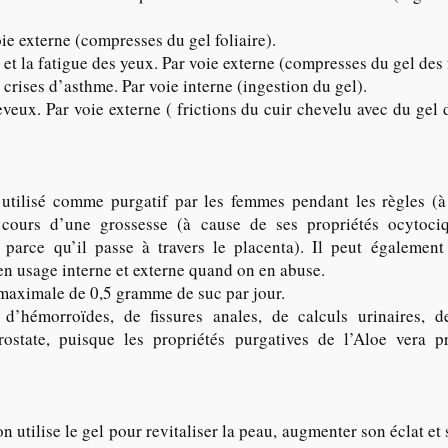
oie externe (compresses du gel foliaire).
 et la fatigue des yeux. Par voie externe (compresses du gel des f
s crises d’asthme. Par voie interne (ingestion du gel).
eveux. Par voie externe ( frictions du cuir chevelu avec du gel 
 utilisé comme purgatif par les femmes pendant les règles (à
ours d’une grossesse (à cause de ses propriétés ocytociq
t parce qu’il passe à travers le placenta). Il peut également
t en usage interne et externe quand on en abuse.
maximale de 0,5 gramme de suc par jour.
 d’hémorroïdes, de fissures anales, de calculs urinaires, d
rostate, puisque les propriétés purgatives de l’Aloe vera p
n utilise le gel pour revitaliser la peau, augmenter son éclat et s