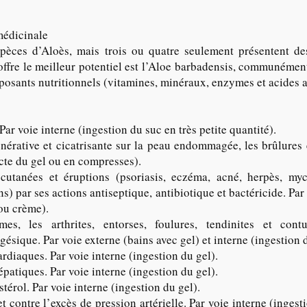
médicinale
spèces d’Aloès, mais trois ou quatre seulement présentent de
 offre le meilleur potentiel est l’Aloe barbadensis, communémen
osants nutritionnels (vitamines, minéraux, enzymes et acides 
Par voie interne (ingestion du suc en très petite quantité).
énérative et cicatrisante sur la peau endommagée, les brûlures e
ecte du gel ou en compresses).
 cutanées et éruptions (psoriasis, eczéma, acné, herpès, my
) par ses actions antiseptique, antibiotique et bactéricide. Par
 ou crème).
es, les arthrites, entorses, foulures, tendinites et cont
gésique. Par voie externe (bains avec gel) et interne (ingestion d
rdiaques. Par voie interne (ingestion du gel).
patiques. Par voie interne (ingestion du gel).
stérol. Par voie interne (ingestion du gel).
 contre l’excès de pression artérielle. Par voie interne (inges