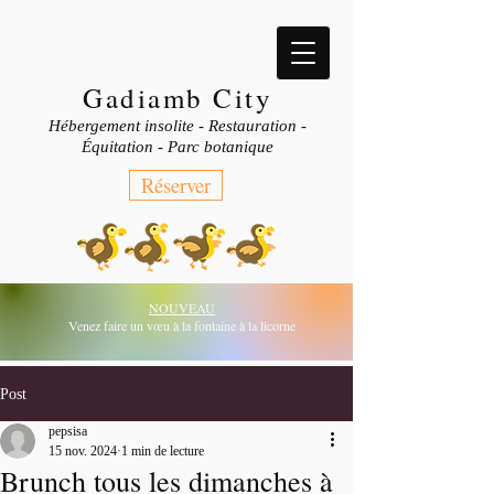
Gadiamb City
Hébergement insolite - Restauration -
Équitation - Parc botanique
Réserver
NOUVEAU
Venez faire un vœu à la fontaine à la licorne
Post
pepsisa
15 nov. 2024
1 min de lecture
Brunch tous les dimanches à