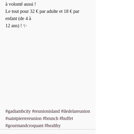
à volonté aussi !
Le tout pour 32 € par adulte et 18 € par 
enfant (de 4 à
12 ans) ! ✨
#gadiambcity
#reunionisland
#iledelareunion
#saintpierrereunion
#brunch
#buffet
#gourmandcroquant
#healthy