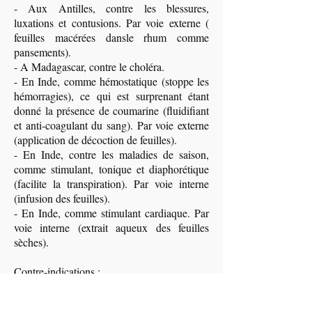
- Aux Antilles, contre les blessures,
luxations et contusions. Par voie externe (
feuilles macérées dansle rhum comme
pansements).
- A Madagascar, contre le choléra.
- En Inde, comme hémostatique (stoppe les
hémorragies), ce qui est surprenant étant
donné la présence de coumarine (fluidifiant
et anti-coagulant du sang). Par voie externe
(application de décoction de feuilles).
- En Inde, contre les maladies de saison,
comme stimulant, tonique et diaphorétique
(facilite la transpiration). Par voie interne
(infusion des feuilles).
- En Inde, comme stimulant cardiaque. Par
voie interne (extrait aqueux des feuilles
sèches).
Contre-indications :
Déconseillé aux enfants, de par la présence
importante de coumarine.